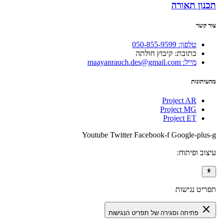
תכנון תאורה
צור קשר
טלפון: 050-855-9599
כתובת: קיבוץ חולתה
מייל: maayanrauch.des@gmail.com
מהעיתונות
Project AR
Project MG
Project ET
Youtube
Twitter
Facebook-f
Google-plus-g
עיצוב ופיתוח:
תפריט נגישות
close
פתיחה וסגירה של תפריט הנגישות