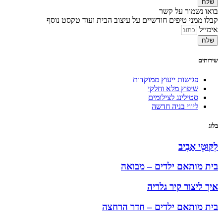
שלח
בואו נשמור על קשר
קבלו ממני טיפים חודשיים על עיצוב הבית ועוד טקסט נוסף
אימייל
שלח
שירותים
פגישות ייעוץ ממוקדות
שיפוץ מלא וחלקי
סטילינג לצילומים
ליווי בניה חדשה
בלוג
לִקּוּטֵי אָבִיב
בית מותאם ילדים – מבואה
איך ליצור קיר גלריה
בית מותאם ילדים – חדר הרחצה