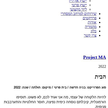
ייעוץ און ליין
ייעוץ פרטי
ליווי מקצועי
שירותים למרחב המסחרי
פרויקטים
אודות
מהמדיה
בלוג
צרו קשר
Project MA
2022
הבית
סוג הפרוייקט: בניה חדשה / בית פרטי / מיקום: חולתה / שנה: 2022
להיות הלקוחה של עצמי, מה אני אגיד לכם, לא פשוט. תוסיפו
הורמונלית, קיבלתם נוסחה כימית נפיצה, חוסר החלטיות והתערבבות
פנימית.