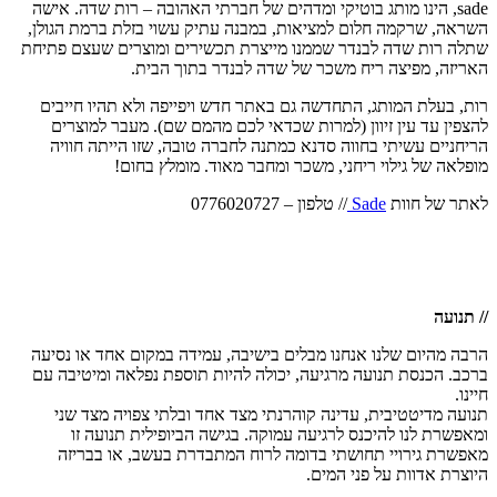
sade, הינו מותג בוטיקי ומדהים של חברתי האהובה – רות שדה. אישה
השראה, שרקמה חלום למציאות, במבנה עתיק עשוי בזלת ברמת הגולן,
שתלה רות שדה לבנדר שממנו מייצרת תכשירים ומוצרים שעצם פתיחת
האריזה, מפיצה ריח משכר של שדה לבנדר בתוך הבית.
רות, בעלת המותג, התחדשה גם באתר חדש ויפייפה ולא תהיו חייבים
להצפין עד עין זיוון (למרות שכדאי לכם מהמם שם). מעבר למוצרים
הריחניים עשיתי בחווה סדנא כמתנה לחברה טובה, שזו הייתה חוויה
מופלאה של גילוי ריחני, משכר ומחבר מאוד. מומלץ בחום!
לאתר של חוות
Sade
// טלפון – 0776020727
// תנועה
הרבה מהיום שלנו אנחנו מבלים בישיבה, עמידה במקום אחד או נסיעה
ברכב. הכנסת תנועה מרגיעה, יכולה להיות תוספת נפלאה ומיטיבה עם
חיינו.
תנועה מדיטטיבית, עדינה קוהרנתי מצד אחד ובלתי צפויה מצד שני
ומאפשרת לנו להיכנס לרגיעה עמוקה. בגישה הביופילית תנועה זו
מאפשרת גירויי תחושתי בדומה לרוח המתבדרת בעשב, או בבריזה
היוצרת אדוות על פני המים.