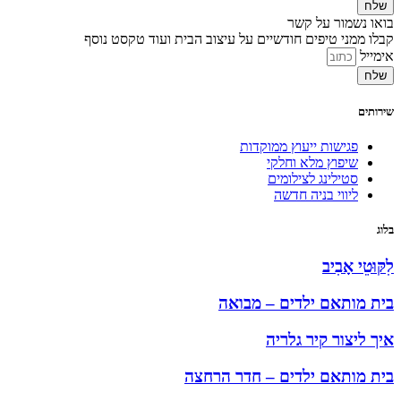
שלח
בואו נשמור על קשר
קבלו ממני טיפים חודשיים על עיצוב הבית ועוד טקסט נוסף
אימייל
שלח
שירותים
פגישות ייעוץ ממוקדות
שיפוץ מלא וחלקי
סטילינג לצילומים
ליווי בניה חדשה
בלוג
לִקּוּטֵי אָבִיב
בית מותאם ילדים – מבואה
איך ליצור קיר גלריה
בית מותאם ילדים – חדר הרחצה