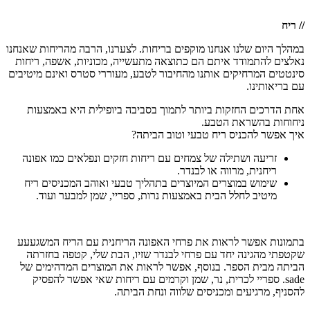
// ריח
במהלך היום שלנו אנחנו מוקפים בריחות. לצערנו, הרבה מהריחות שאנחנו
נאלצים להתמודד איתם הם כתוצאה מתעשייה, מכוניות, אשפה, ריחות
סינטטים המרחיקים אותנו מהחיבור לטבע, מעוררי סטרס ואינם מיטיבים
עם בריאותינו.
אחת הדרכים החזקות ביותר לתמוך בסביבה ביופילית היא באמצעות
ניחוחות בהשראת הטבע.
איך אפשר להכניס ריח טבעי וטוב הביתה?
זריעה ושתילה של צמחים עם ריחות חזקים ונפלאים כמו אפונה
ריחנית, מרווה או לבנדר.
שימוש במוצרים המיוצרים בתהליך טבעי ואוהב המכניסים ריח
מיטיב לחלל הבית באמצעות נרות, ספריי, שמן למבער ועוד.
בתמונות אפשר לראות את פרחי האפונה הריחנית עם הריח המשגעעע
שקטפתי מהגינה יחד עם פרחי לבנדר שזיו, הבת שלי, קטפה בחזרתה
הביתה מבית הספר. בנוסף, אפשר לראות את המוצרים המדהימים של
sade. ספריי לכרית, נר, שמן וקרמים עם ריחות שאי אפשר להפסיק
להסניף, מרגיעים ומכניסים שלווה ונחת הביתה.