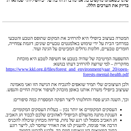
שלנו כשאנחנו מוקפים בו.
אני מדברת הרבה על ״ביו-פיליות״ שמתארת
בדיוק את הערכים הללו.
המטרה בעיצוב ביופילי היא להרחיב את המקום שתופס הטבע והטבעי
במרחבי הבית על ידי שימוש באלמנטים טבעיים שונים; דוגמת צמחייה,
חומרים טבעיים, חלונות גדולים המביטים על הגינה ועוד.
ההשפעה המיטיבה של שהיה בטבע או חשיפה לטבע היא מוכחת
מחקרית – למי שרוצה להרחיב דעתו בנושא:
https://www.kkl.org.il/files/forest_and_environment/yaar_20/open-
forests-mental-health.pdf
ולכן העיצובים שלי תמיד שואפים להנכיח את הגישה הזו ואני מאמינה
שעיצוב ביופילי משרת אותנו באופן מובהק לשיפור איכות החיים והנפש.
וכך, השנה הגיע פסח והחלטתי לייצר הפקה המספרת כמה סיפורים:
העסקים המקומיים או יותר נכון – בעלות העסקים המקומיים.
הענקת מתנה מהעולם הביופילי לאהובים שלכם לכבוד חג האביב.
חג האביב מסמל לנו רגע של נחת, פריחה מבחוץ שיכולה להכניס
הרבה אור פנימה, להעניק לנו את האוויר שחסר לנו, לייצר רוגע
בתוך המציאות הזו שאנחנו חיים בה, ולרגע להביט החוצה