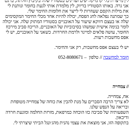
לין מייצרת כלי קרמיקה יפים ועדינים בסטודיו שלה בקיבוץ חולתה, בו גם
אני גרה. באותו הסטודיו בדיוק, לין מלמדת אותי לגעת בחומר ונותנת לי
את מילות הקסם שעוזרות לי לייצר את חלומות החימר שלי.
כך שמתנה נפלאה לחג הפסח, יכולה להיות אחד מכלי החימר המקסימים
שלה או בעצם דווקא שיעור על האובניים בסטודיו המתוק שלה. אני יכולה
לומר בנימה אישית שמשהו בסיבוביות של האובניים, הריכוז סביב מירכוז
החומר, עושה פלאים למיינד ולרמת החרדות. כשאני על האובניים, יש לי
אפס מחשבות רעות.
יש לי בעצם אפס מחשבות, רק אני והחימר.
חומר למחשבה
// טלפון – 052-8080671
// צמחייה
אח, צמחייה.
לא צריך הרבה הסברים על מנת להבין את כוחה של צמחייה מטופחת
ובריאה על הנפש שלנו.
השפעותיה של סביבה כזו הוכחה כמרפאת, מזרזת החלמה ומונעת חרדה
ודיכאון.
בתקופה הזו, אני מוצאת את עצמי נהנית מהג׳ונגל הביתי שיצרתי לי.