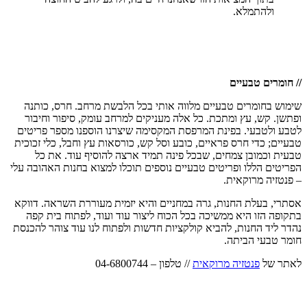
ולהתמלא.
// חומרים טבעיים
שימוש בחומרים טבעיים מלווה אותי בכל הלבשת מרחב. חרס, כותנה
ופתשן. קש, עץ ומתכת. כל אלה מעניקים למרחב עומק, סיפור וחיבור
לטבע ולטבעי. בפינת המרפסת המקסימה שיצרנו הוספנו מספר פריטים
טבעיים; כדי חרס פראיים, כובע וסל קש, כורסאות עץ וחבל, כלי זכוכית
טבעית וכמובן צמחים, שבכל פינה תמיד ארצה להוסיף עוד. את כל
הפריטים הללו ופריטים טבעיים נוספים תוכלו למצוא בחנות האהובה עלי
– פנטזיה מרוקאית.
אסתרי, בעלת החנות, גרה במחניים והיא יזמית מעוררת השראה. דווקא
בתקופה הזו היא ממשיכה בכל הכוח ליצור עוד ועוד, לפתוח בית קפה
נהדר ליד החנות, להביא קולקציות חדשות ולפתוח לנו עוד צוהר להכנסת
חומר טבעי הביתה.
לאתר של
פנטזיה מרוקאית
// טלפון – 04-6800744