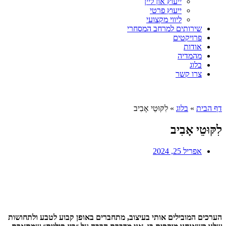
ייעוץ און ליין
ייעוץ פרטי
ליווי מקצועי
שירותים למרחב המסחרי
פרויקטים
אודות
מהמדיה
בלוג
צרו קשר
דף הבית
»
בלוג
»
לִקּוּטֵי אָבִיב
לִקּוּטֵי אָבִיב
אפריל 25, 2024
הערכים המובילים אותי בעיצוב, מתחברים באופן קבוע לטבע ולתחושות