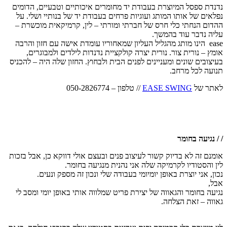
נדנדת ספסל המיוצרת בעבודת יד מחומרים איכותיים וטבעיים, הדומים
נפלאים של אותו המותג ועוגיות פרחים בעבודת יד של בנותיי ושלי. על
ההדום הנחתי כלי חרס של חברתי ומורתי – לין, קרמיקאית מוכשרת –
עליה נדבר עוד בהמשך.
ease הינו מותג מהגליל העליון שמאחוריו עומדת אישה עם חזון והרבה
אומץ – נורית צור. נורית יצרה קולקציית נדנדות לילדים ולמבוגרים,
בעיצובים שונים ומעניינים לפנים הבית ולבחוץ. החזון שלה היה – להכניס
תנועה לכל מרחב.
לאתר של
EASE SWING
// טלפון – 050-2826774
/ / נגיעה בחומר
אומנם זה לא בדיוק קשור לעיצוב פנים ובעצם אולי דווקא כן, אבל בזכות
לין והסטודיו לקרמיקה שלה אני נהנית מנגיעה בחומר.
נכון, אני יוצרת באופן יומיומי בעבודה שלי ונכון זה מספק ונעים.
אבל,
נגיעה בחומר והגאווה של יצירת פריט שמלווה אותי באופן יומי ומסב לי
גאווה – זאת הצלחה.