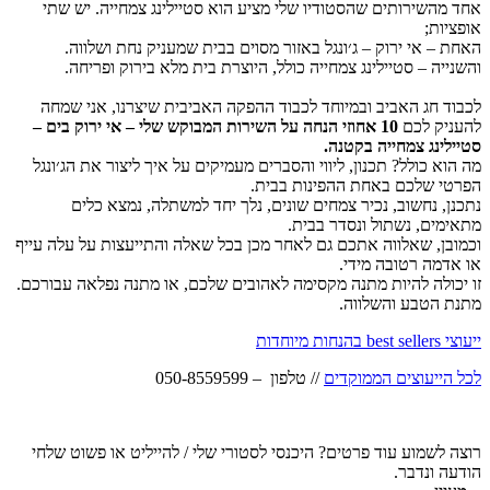
אחד מהשירותים שהסטודיו שלי מציע הוא סטיילינג צמחייה. יש שתי
אופציות;
האחת – אי ירוק – ג׳ונגל באזור מסוים בבית שמעניק נחת ושלווה.
והשנייה – סטיילינג צמחייה כולל, היוצרת בית מלא בירוק ופריחה.
לכבוד חג האביב ובמיוחד לכבוד ההפקה האביבית שיצרנו, אני שמחה
להעניק לכם
10 אחוזי הנחה על השירות המבוקש שלי – אי ירוק בים –
סטיילינג צמחייה בקטנה.
מה הוא כולל? תכנון, ליווי והסברים מעמיקים על איך ליצור את הג׳ונגל
הפרטי שלכם באחת ההפינות בבית.
נתכנן, נחשוב, נכיר צמחים שונים, נלך יחד למשתלה, נמצא כלים
מתאימים, נשתול ונסדר בבית.
וכמובן, שאלווה אתכם גם לאחר מכן בכל שאלה והתייעצות על עלה עייף
או אדמה רטובה מידי.
זו יכולה להיות מתנה מקסימה לאהובים שלכם, או מתנה נפלאה עבורכם.
מתנת הטבע והשלווה.
ייעוצי best sellers בהנחות מיוחדות
לכל הייעוצים הממוקדים
// טלפון – 050-8559599
רוצה לשמוע עוד פרטים? היכנסי לסטורי שלי / להייליט או פשוט שלחי
הודעה ונדבר.