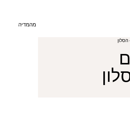
מהמדיה
הסלון
ם
לון