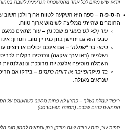
וודאו שיש מקום לכל אחד מהמשפחה הגרעינית לשבת בנוחות
ה-ס-פ-ה –
ספה היא השקעה לטווח ארוך ולכן חשוב שת
החומרים שהייתי ממליצה לשימוש ארוך טווח:
עור (לא לטיבעוניים שבנינו) –
עור מתאים כמעט לכ
טבעי הוא גם יתיישן בחן כמו יין טוב. חסרון: אינו
כיסוי בד "שמלה"
– אם אינכם יכולים או רוצים עו
נשלפים (ראו ערך איקאה) ונכנסים בקלות לכביסה
השמלה מוסיפה אלגנטיות מרוככת ונונשלנטיות לס
בד מיקרופייבר או דוחה כתמים –
בידקו אם הריפ
שנראים מעולה.
ריפוד שמלה נשלף – פתרון לא פחות מגאוני כשהעומס על הס
המתאים לדגם שלכם. (תמונה מפינטרסט)
ספות עור, סוס עבודה שגם מזדקן בחן ומתאים להמון סוגי חלל